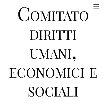
Comitato
Skip
Men
to
content
diritti
umani,
economici e
sociali