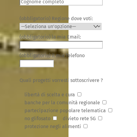
(obbligatorio) Regione dove voti:
(obbligatorio) la mia Email:
(obbligatorio) il mio Telefono
Quali progetti vorresti sottoscrivere ?
libertà di scelta e cura
banche per la comunità regionale
partecipazione popolare telematica
no glifosato
divieto rete 5G
protezione negli alimenti