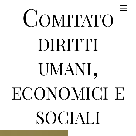
Comitato
Skip
Men
to
content
diritti
umani,
economici e
sociali