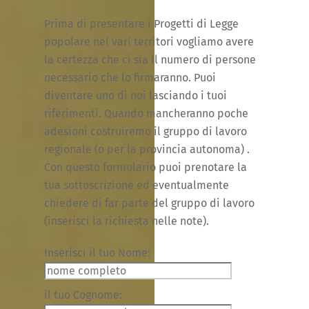
Prima di presentare i Progetti di Legge
popolare nei vari territori vogliamo avere
la certezza che ci sia il numero di persone
necessario che lo firmaranno. Puoi
diventare uno di noi lasciando i tuoi
riferimenti. Quando mancheranno poche
adesioni costruiremo il gruppo di lavoro
regionale (o per la provincia autonoma) .
Con questo formulario puoi prenotare la
tua sottoscrizione ed eventualmente
chiedere di far parte del gruppo di lavoro
(inserisci la richiesta nelle note).
Inserisci il tuo Nome:
il tuo Cognome: