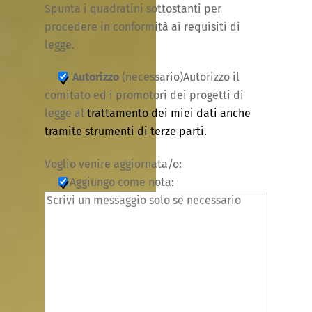
Spunta i quadratini sottostanti per
procedere in conformità ai requisiti di
legge.
Autorizzo
(necessario)Autorizzo il
comitato ed i promotori dei progetti di
legge al
trattamento dei miei dati anche
tramite strumenti di terze parti.
Voglio venire aggiornata/o:
Aggiungo come nota: